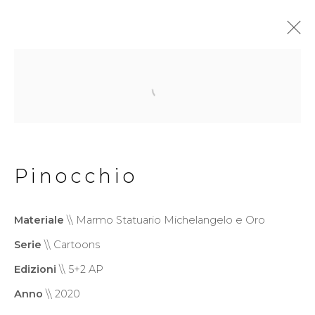
Politica della Privacy
Cookie Policy
Gestisci cookie
Pinocchio
Copyright © 2026 Filippo
Tincolini P.IVA IT01464680451
Materiale
\\ Marmo Statuario Michelangelo e Oro
Sito creato da Artlogic
Serie
\\ Cartoons
Edizioni
\\ 5+2 AP
Anno
\\ 2020