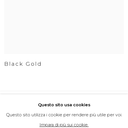
Black Gold
Politica della Privacy
Cookie Policy
Questo sito usa cookies
Gestisci cookie
Questo sito utilizza i cookie per rendere più utile per voi.
Copyright © 2026 Filippo Tincolini
Impara di più sui cookie.