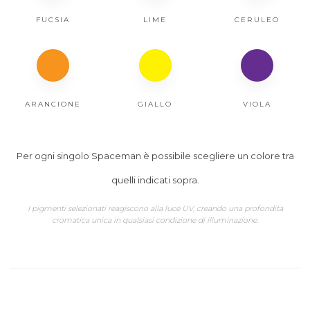
FUCSIA
LIME
CERULEO
ARANCIONE
GIALLO
VIOLA
Per ogni singolo Spaceman è possibile scegliere un colore tra
quelli indicati sopra.
I pigmenti selezionati reagiscono alla luce UV, creando una profondità
cromatica unica in qualsiasi condizione di illuminazione.