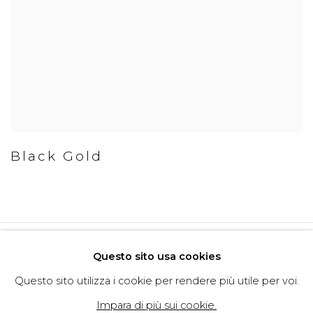
Black Gold
Politica della Privacy
Cookie Policy
Questo sito usa cookies
Gestisci cookie
Questo sito utilizza i cookie per rendere più utile per voi.
Copyright © 2026 Filippo Tincolini
Impara di più sui cookie.