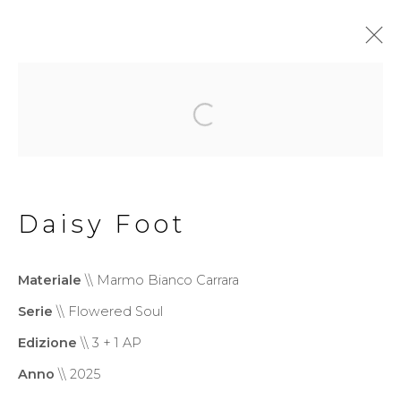
Monumentale
Politica della Privacy
Cookie Policy
Daisy Foot
Gestisci cookie
Copyright © 2026 Filippo
Materiale
\\ Marmo Bianco Carrara
Tincolini P.IVA IT01464680451
Serie
\\ Flowered Soul
Sito creato da Artlogic
Edizione
\\ 3 + 1 AP
Anno
\\ 2025