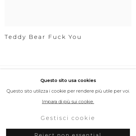
Teddy Bear Fuck You
Politica della Privacy
Cookie Policy
Questo sito usa cookies
Gestisci cookie
Questo sito utilizza i cookie per rendere più utile per voi.
Copyright © 2026 Filippo Tincolini
Impara di più sui cookie.
P.IVA IT01464680451
Gestisci cookie
Sito creato da Artlogic
Reject non essential