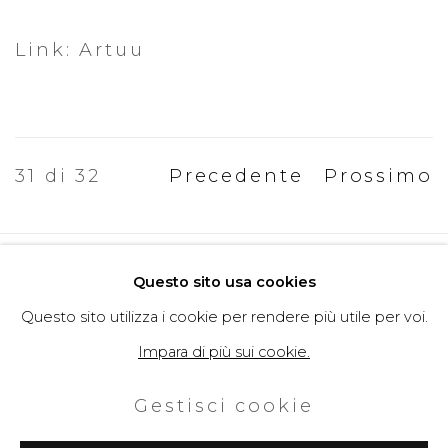
Link: Artuu
31
di 32
Precedente
Prossimo
Politica della Privacy
Cookie Policy
Questo sito usa cookies
Gestisci cookie
Questo sito utilizza i cookie per rendere più utile per voi.
Copyright © 2026 Filippo Tincolini
Impara di più sui cookie.
P.IVA IT01464680451
Gestisci cookie
Sito creato da Artlogic