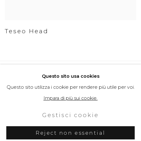
Teseo Head
Politica della Privacy
Cookie Policy
Questo sito usa cookies
Gestisci cookie
Questo sito utilizza i cookie per rendere più utile per voi.
Copyright © 2026 Filippo Tincolini
Impara di più sui cookie.
P.IVA IT01464680451
Gestisci cookie
Sito creato da Artlogic
Reject non essential